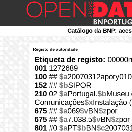
Catálogo da BNP: aces
Registo de autoridade
Etiqueta de registo:
00000n
001
1272689
100
##
$a
20070312apory010
152
##
$b
SIPOR
210
02
$a
Portugal.
$b
Museu 
Comunicações
$x
Instalação (
675
##
$a
069
$v
BN
$z
por
675
##
$a
7.038.5
$v
BN
$z
por
801
#0
$a
PT
$b
BN
$c
200703