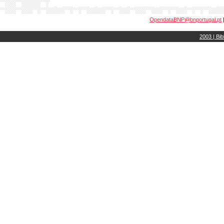
OpendataBNP@bnportugal.pt
2003 | Bib