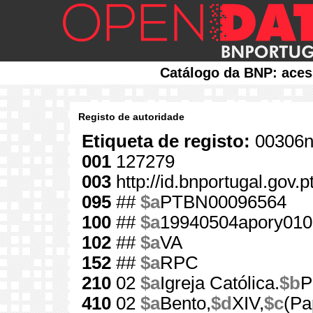
Catálogo da BNP: aces
Registo de autoridade
Etiqueta de registo:
00306n
001
127279
003
http://id.bnportugal.gov.
095
##
$a
PTBN00096564
100
##
$a
19940504apory01
102
##
$a
VA
152
##
$a
RPC
210
02
$a
Igreja Católica.
$b
P
410
02
$a
Bento,
$d
XIV,
$c
(Pa