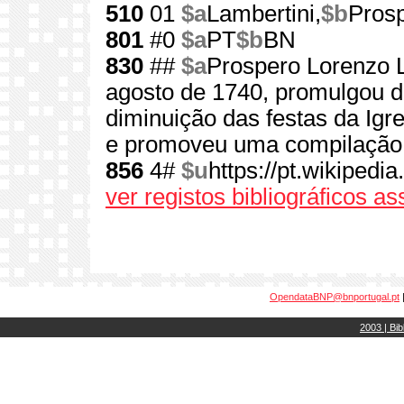
510
01
$a
Lambertini,
$b
Prosp
801
#0
$a
PT
$b
BN
830
##
$a
Prospero Lorenzo L
agosto de 1740, promulgou d
diminuição das festas da Igr
e promoveu uma compilação 
856
4#
$u
https://pt.wikiped
ver registos bibliográficos a
OpendataBNP@bnportugal.pt
2003 | Bib