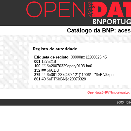
Catálogo da BNP: aces
Registo de autoridade
Etiqueta de registo:
00000nx j2200025 45
001
1275218
100
##
$a
20070329apory0103 ba0
152
##
$b
CDU
279
##
$a
061.237(469.121)"1906/..."
$v
BN
$z
por
801
#0
$a
PT
$b
BN
$c
20070329
OpendataBNP@bnportugal.pt
2003 | Bib