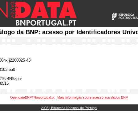
álogo da BNP: acesso por Identificadores Unív
0nx j2200025 45
0103 ba0
6"
$v
BN
$z
por
0515
OpendataBNP@bnportugal.pt
|
Mais informação sobre acesso aos dados BNP
2003 | Biblioteca Nacional de Portugal