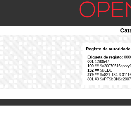
Cat
Registo de autoridade
Etiqueta de registo:
0000
001
1280547
100
##
$a
20070515apory
152
##
$b
CDU
279
##
$a
821.134.3-31"1
801
#0
$a
PT
$b
BN
$c
2007