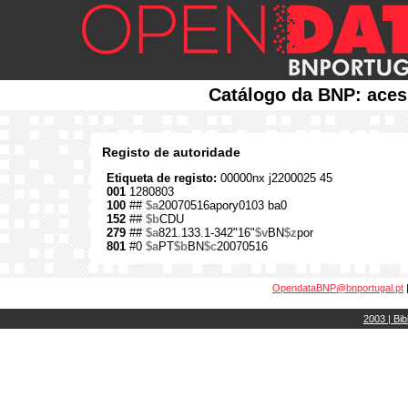
Catálogo da BNP: aces
Registo de autoridade
Etiqueta de registo:
00000nx j2200025 45
001
1280803
100
##
$a
20070516apory0103 ba0
152
##
$b
CDU
279
##
$a
821.133.1-342"16"
$v
BN
$z
por
801
#0
$a
PT
$b
BN
$c
20070516
OpendataBNP@bnportugal.pt
2003 | Bib