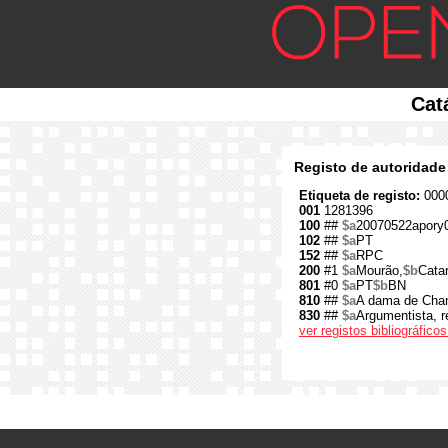
Cat
Registo de autoridade
Etiqueta de registo:
0000
001
1281396
100
##
$a
20070522apory
102
##
$a
PT
152
##
$a
RPC
200
#1
$a
Mourão,
$b
Catar
801
#0
$a
PT
$b
BN
810
##
$a
A dama de Cha
830
##
$a
Argumentista, r
ver registos bibliográfic