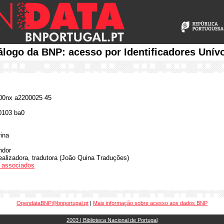
álogo da BNP: acesso por Identificadores Unív
0nx a2200025 45
0103 ba0
ina
ndor
ealizadora, tradutora (João Quina Traduções)
os associados
OpendataBNP@bnportugal.pt
|
Mais informação sobre acesso aos dados BNP
2003 | Biblioteca Nacional de Portugal