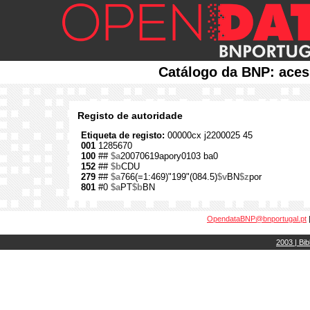
Catálogo da BNP: aces
Registo de autoridade
Etiqueta de registo:
00000cx j2200025 45
001
1285670
100
##
$a
20070619apory0103 ba0
152
##
$b
CDU
279
##
$a
766(=1:469)"199"(084.5)
$v
BN
$z
por
801
#0
$a
PT
$b
BN
OpendataBNP@bnportugal.pt
2003 | Bib