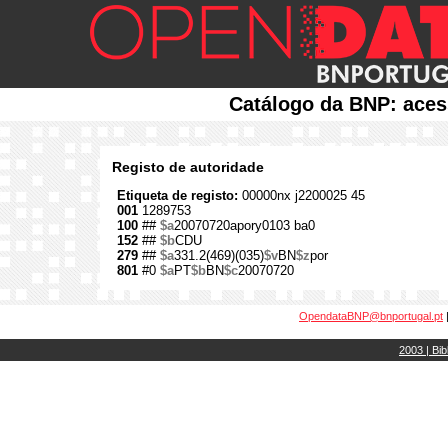
Catálogo da BNP: aces
Registo de autoridade
Etiqueta de registo:
00000nx j2200025 45
001
1289753
100
##
$a
20070720apory0103 ba0
152
##
$b
CDU
279
##
$a
331.2(469)(035)
$v
BN
$z
por
801
#0
$a
PT
$b
BN
$c
20070720
OpendataBNP@bnportugal.pt
2003 | Bib