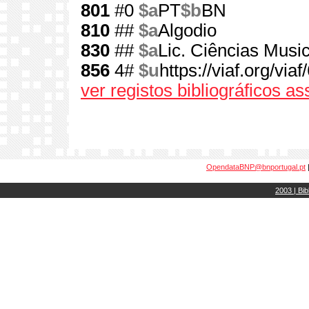
801
#0
$a
PT
$b
BN
810
##
$a
Algodio
830
##
$a
Lic. Ciências Music
856
4#
$u
https://viaf.org/via
ver registos bibliográficos a
OpendataBNP@bnportugal.pt
2003 | Bib