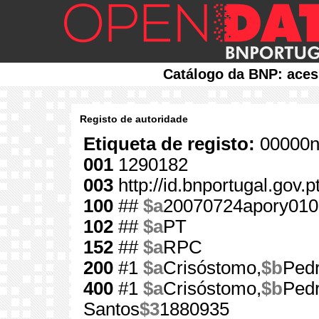
Catálogo da BNP: aces
Registo de autoridade
Etiqueta de registo:
00000n
001
1290182
003
http://id.bnportugal.gov.
100
##
$a
20070724apory010
102
##
$a
PT
152
##
$a
RPC
200
#1
$a
Crisóstomo,
$b
Pedr
400
#1
$a
Crisóstomo,
$b
Pedr
Santos
$3
1880935