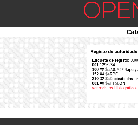
Cat
Registo de autoridade
Etiqueta de registo:
0000
001
1296284
100
##
$a
20070914apory
152
##
$a
RPC
210
02
$a
Depósito das Li
801
#0
$a
PT
$b
BN
ver registos bibliográfic