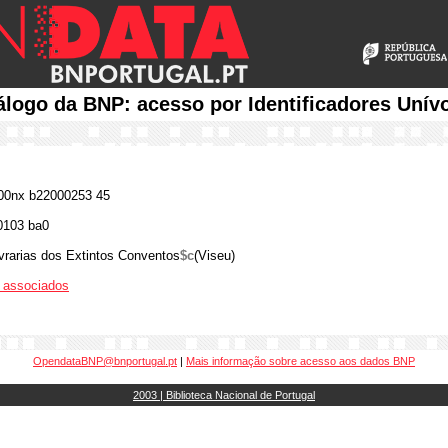
álogo da BNP: acesso por Identificadores Unív
0nx b22000253 45
0103 ba0
vrarias dos Extintos Conventos
$c
(Viseu)
os associados
OpendataBNP@bnportugal.pt
|
Mais informação sobre acesso aos dados BNP
2003 | Biblioteca Nacional de Portugal