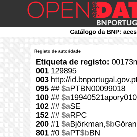
Catálogo da BNP: aces
Registo de autoridade
Etiqueta de registo:
00173n
001
129895
003
http://id.bnportugal.gov.
095
##
$a
PTBN00099018
100
##
$a
19940521apory010
102
##
$a
SE
152
##
$a
RPC
200
#1
$a
Björkman,
$b
Göran
801
#0
$a
PT
$b
BN