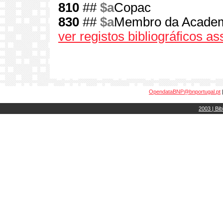
810
##
$a
Copac
830
##
$a
Membro da Academi
ver registos bibliográficos a
OpendataBNP@bnportugal.pt
2003 | Bib