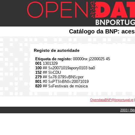
Catálogo da BNP: aces
Registo de autoridade
Etiqueta de registo:
00000nx j2200025 45
001
1301329
100
##
$a
20071019apory0103 ba0
152
##
$b
CDU
279
##
$a
78.079
$v
BN
$z
por
801
#0
$a
PT
$b
BN
$c
20071019
820
##
$a
Festivais de música
OpendataBNP@bnportugal.pt
2003 | Bib