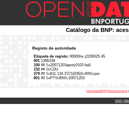
Catálogo da BNP: aces
Registo de autoridade
Etiqueta de registo:
00000nx j2200025 45
001
1306339
100
##
$a
20071203apory0103 ba0
152
##
$b
CDU
279
##
$a
811.134.3'271(035)
$v
BN
$z
por
801
#0
$a
PT
$b
BN
$c
20071203
OpendataBNP@bnportugal.pt
2003 | Bib