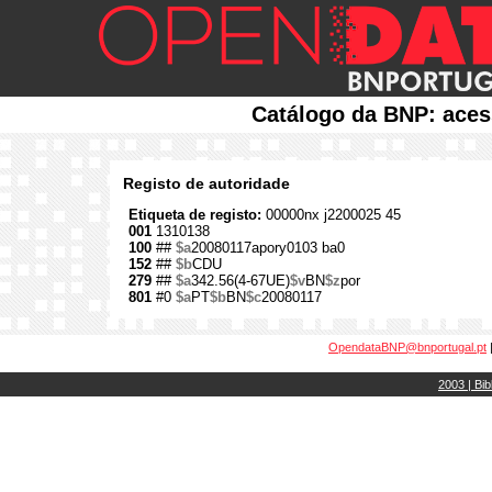
Catálogo da BNP: aces
Registo de autoridade
Etiqueta de registo:
00000nx j2200025 45
001
1310138
100
##
$a
20080117apory0103 ba0
152
##
$b
CDU
279
##
$a
342.56(4-67UE)
$v
BN
$z
por
801
#0
$a
PT
$b
BN
$c
20080117
OpendataBNP@bnportugal.pt
2003 | Bib