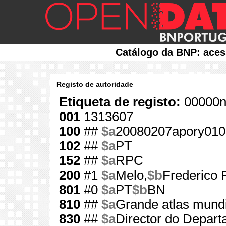
Catálogo da BNP: aces
Registo de autoridade
Etiqueta de registo:
00000n
001
1313607
100
##
$a
20080207apory010
102
##
$a
PT
152
##
$a
RPC
200
#1
$a
Melo,
$b
Frederico 
801
#0
$a
PT
$b
BN
810
##
$a
Grande atlas mundi
830
##
$a
Director do Depart