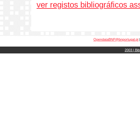
ver registos bibliográficos a
OpendataBNP@bnportugal.pt
2003 | Bib