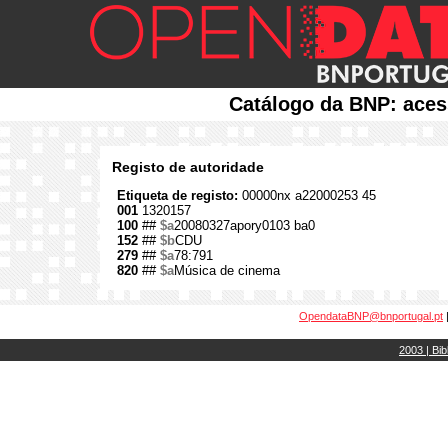
Catálogo da BNP: aces
Registo de autoridade
Etiqueta de registo:
00000nx a22000253 45
001
1320157
100
##
$a
20080327apory0103 ba0
152
##
$b
CDU
279
##
$a
78:791
820
##
$a
Música de cinema
OpendataBNP@bnportugal.pt
2003 | Bib