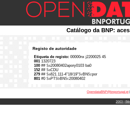
Catálogo da BNP: aces
Registo de autoridade
Etiqueta de registo:
00000nx j2200025 45
001
1320723
100
##
$a
20080402apory0103 ba0
152
##
$a
CDU
279
##
$a
821.111-4"18/19"
$v
BN
$z
por
801
#0
$a
PT
$b
BN
$c
20080402
OpendataBNP@bnportugal.pt
2003 | Bib