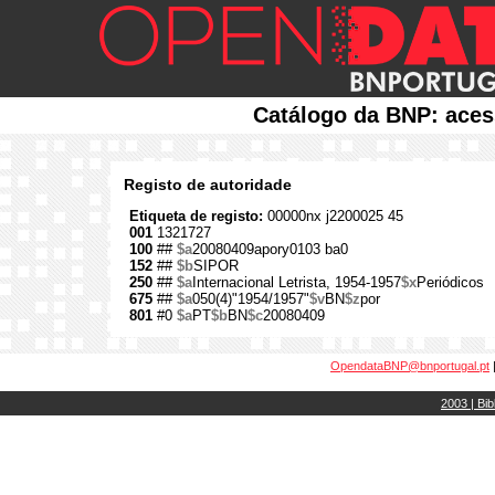
Catálogo da BNP: aces
Registo de autoridade
Etiqueta de registo:
00000nx j2200025 45
001
1321727
100
##
$a
20080409apory0103 ba0
152
##
$b
SIPOR
250
##
$a
Internacional Letrista, 1954-1957
$x
Periódicos
675
##
$a
050(4)"1954/1957"
$v
BN
$z
por
801
#0
$a
PT
$b
BN
$c
20080409
OpendataBNP@bnportugal.pt
2003 | Bib