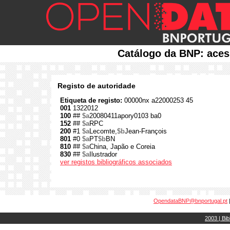
Catálogo da BNP: aces
Registo de autoridade
Etiqueta de registo:
00000nx a22000253 45
001
1322012
100
##
$a
20080411apory0103 ba0
152
##
$a
RPC
200
#1
$a
Lecomte,
$b
Jean-François
801
#0
$a
PT
$b
BN
810
##
$a
China, Japão e Coreia
830
##
$a
Ilustrador
ver registos bibliográficos associados
OpendataBNP@bnportugal.pt
2003 | Bib