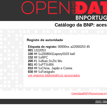
Catálogo da BNP: aces
Registo de autoridade
Etiqueta de registo:
00000nx a22000253 45
001
1322053
100
##
$a
20080411apory0103 ba0
152
##
$a
RPC
200
#1
$a
Bian,
$b
Zhi Wu
801
#0
$a
PT
$b
BN
810
##
$a
China, Japão e Coreia
830
##
$a
Fotógrafo
ver registos bibliográficos associados
OpendataBNP@bnportugal.pt
2003 | Bib