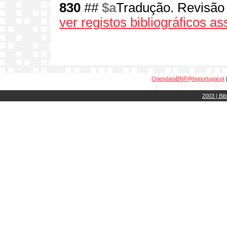
830
##
$a
Tradução. Revisão l
ver registos bibliográficos a
OpendataBNP@bnportugal.pt
2003 | Bib