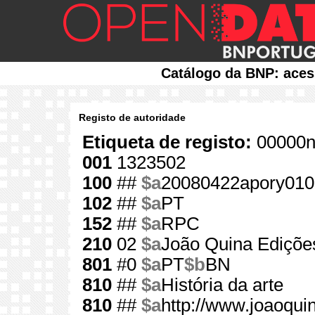
Catálogo da BNP: aces
Registo de autoridade
Etiqueta de registo:
00000n
001
1323502
100
##
$a
20080422apory010
102
##
$a
PT
152
##
$a
RPC
210
02
$a
João Quina Ediçõe
801
#0
$a
PT
$b
BN
810
##
$a
História da arte
810
##
$a
http://www.joaoqui