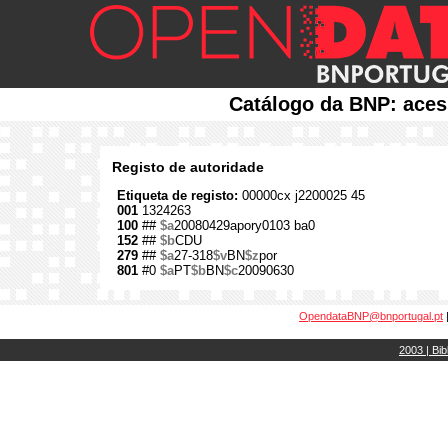
Catálogo da BNP: aces
Registo de autoridade
Etiqueta de registo:
00000cx j2200025 45
001
1324263
100
##
$a
20080429apory0103 ba0
152
##
$b
CDU
279
##
$a
27-318
$v
BN
$z
por
801
#0
$a
PT
$b
BN
$c
20090630
OpendataBNP@bnportugal.pt
2003 | Bib