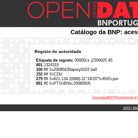
Catálogo da BNP: aces
Registo de autoridade
Etiqueta de registo:
00000cx j2200025 45
001
1324315
100
##
$a
20080430apory0103 ba0
152
##
$b
CDU
279
##
$a
821.134.2(899)-31"19/20"
$v
BN
$z
por
801
#0
$a
PT
$b
BN
$c
20080505
OpendataBNP@bnportugal.pt
2003 | Bib