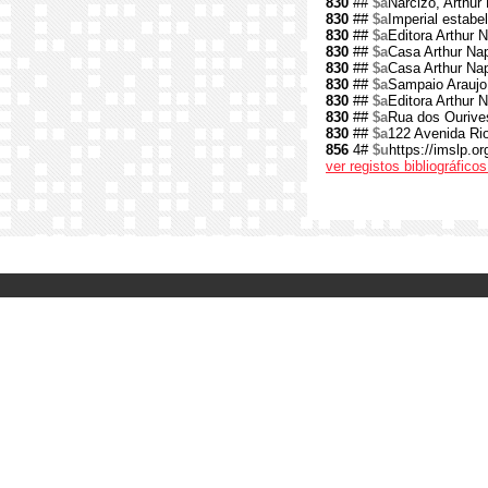
830
##
$a
Narcizo, Arthur
830
##
$a
Imperial estabe
830
##
$a
Editora Arthur 
830
##
$a
Casa Arthur Na
830
##
$a
Casa Arthur Na
830
##
$a
Sampaio Araujo
830
##
$a
Editora Arthur 
830
##
$a
Rua dos Ourives
830
##
$a
122 Avenida Ri
856
4#
$u
https://imslp.o
ver registos bibliográfic