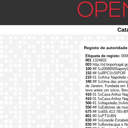
Cat
Registo de autoridade
Etiqueta de registo:
0000
001
1324602
003
http://id.bnportugal.
100
##
$a
20080505apory
152
##
$a
RPC
$b
SIPOR
210
01
$a
Artur Napoleão 
340
##
$a
Uma das princip
de Janeiro. Fundada em 1
teve antes um sócio, Bevi
410
01
$a
Casa Arthur Na
410
01
$a
Casa Arthur Nap
500
#1
$a
Napoleão,
$b
Art
550
##
$a
Editores de mú
675
##
$a
655.413:78
$v
B
801
#0
$a
PT
$b
BN
830
##
$a
Grande Estabele
830
##
$a
Bevilacqua e Na