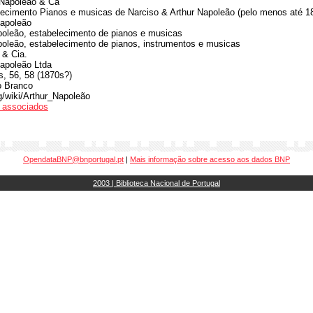
 Napoleão & Ca
lecimento Pianos e musicas de Narciso & Arthur Napoleão (pelo menos até 1
Napoleão
poleão, estabelecimento de pianos e musicas
poleão, estabelecimento de pianos, instrumentos e musicas
 & Cia.
Napoleão Ltda
, 56, 58 (1870s?)
o Branco
rg/wiki/Arthur_Napoleão
os associados
OpendataBNP@bnportugal.pt
|
Mais informação sobre acesso aos dados BNP
2003 | Biblioteca Nacional de Portugal