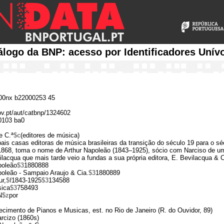
álogo da BNP: acesso por Identificadores Unív
0nx b22000253 45
gov.pt/aut/catbnp/1324602
0103 ba0
e C.ª
$c
(editores de música)
ais casas editoras de música brasileiras da transição do século 19 para o s
868, toma o nome de Arthur Napoleão (1843–1925), sócio com Narciso de uma
lacqua que mais tarde veio a fundas a sua própria editora, E. Bevilacqua & C
poleão
$3
1880888
oleão - Sampaio Araujo & Cia.
$3
1880889
ur,
$f
1843-1925
$3
134588
sica
$3
758493
N
$z
por
cimento de Pianos e Musicas, est. no Rio de Janeiro (R. do Ouvidor, 89)
rcizo (1860s)