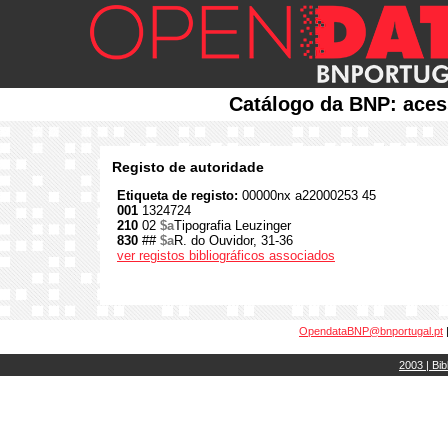
Catálogo da BNP: aces
Registo de autoridade
Etiqueta de registo:
00000nx a22000253 45
001
1324724
210
02
$a
Tipografia Leuzinger
830
##
$a
R. do Ouvidor, 31-36
ver registos bibliográficos associados
OpendataBNP@bnportugal.pt
2003 | Bib