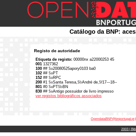
Catálogo da BNP: aces
Registo de autoridade
Etiqueta de registo:
00000nx a22000253 45
001
1327362
100
##
$a
20080525apory0103 ba0
102
##
$a
PT
152
##
$a
RPC
200
#1
$a
Santa Teresa,
$b
André de,
$f
17---18--
801
#0
$a
PT
$b
BN
830
##
$a
Antigo possuidor de livro impresso
ver registos bibliográficos associados
OpendataBNP@bnportugal.pt
2003 | Bib