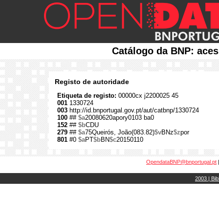
Catálogo da BNP: aces
Registo de autoridade
Etiqueta de registo:
00000cx j2200025 45
001
1330724
003
http://id.bnportugal.gov.pt/aut/catbnp/1330724
100
##
$a
20080620apory0103 ba0
152
##
$b
CDU
279
##
$a
75Queirós, João(083.82)
$v
BNz
$z
por
801
#0
$a
PT
$b
BN
$c
20150110
OpendataBNP@bnportugal.pt
2003 | Bib