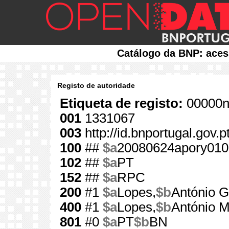
Catálogo da BNP: aces
Registo de autoridade
Etiqueta de registo:
00000n
001
1331067
003
http://id.bnportugal.gov.
100
##
$a
20080624apory010
102
##
$a
PT
152
##
$a
RPC
200
#1
$a
Lopes,
$b
António 
400
#1
$a
Lopes,
$b
António 
801
#0
$a
PT
$b
BN