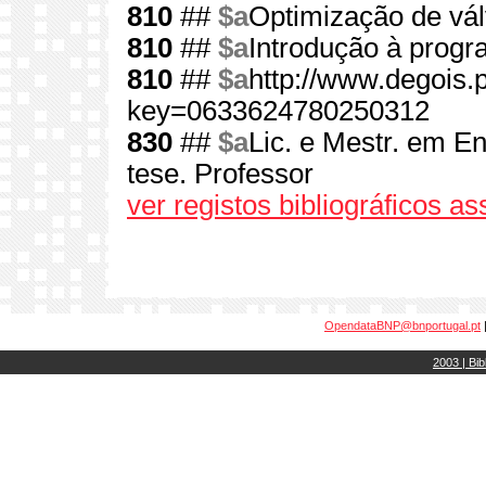
810
##
$a
Optimização de vál
810
##
$a
Introdução à prog
810
##
$a
http://www.degois.p
key=0633624780250312
830
##
$a
Lic. e Mestr. em E
tese. Professor
ver registos bibliográficos a
OpendataBNP@bnportugal.pt
2003 | Bib