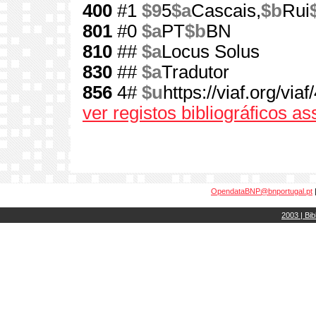
400
#1
$9
5
$a
Cascais,
$b
Rui
801
#0
$a
PT
$b
BN
810
##
$a
Locus Solus
830
##
$a
Tradutor
856
4#
$u
https://viaf.org/v
ver registos bibliográficos a
OpendataBNP@bnportugal.pt
2003 | Bib