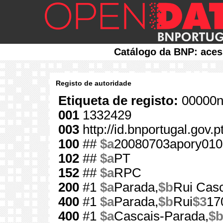
Catálogo da BNP: aces
Registo de autoridade
Etiqueta de registo:
00000n
001
1332429
003
http://id.bnportugal.gov.
100
##
$a
20080703apory010
102
##
$a
PT
152
##
$a
RPC
200
#1
$a
Parada,
$b
Rui Cas
400
#1
$a
Parada,
$b
Rui
$3
17
400
#1
$a
Cascais-Parada,
$