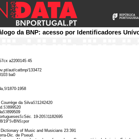
álogo da BNP: acesso por Identificadores Unív
7cx a2200145 45
gov.pt/aut/catbnp/133472
0103 ba0
da,
$f
1870-1958
 Courrège da Silva
$3
1242420
d.
$3
899520
da
$3
899509
ortugueses
$z
Séc. 19-20
$3
1182695
8/19"
$v
BN
$z
por
Dictionary of Music and Musicians 23:391
rra-Dic. de Pseud.