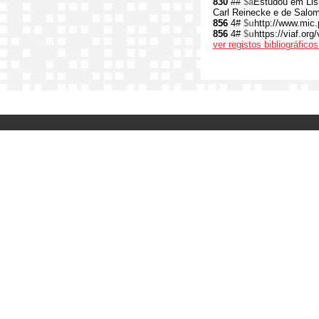
830
##
$a
Estudou em Lis
Carl Reinecke e de Salomo
856
4#
$u
http://www.mi
856
4#
$u
https://viaf.org
ver registos bibliográfic