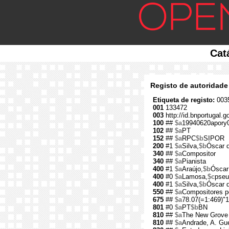
Cat
Registo de autoridade
Etiqueta de registo:
0035
001
133472
003
http://id.bnportugal.
100
##
$a
19940620apory
102
##
$a
PT
152
##
$a
RPC
$b
SIPOR
200
#1
$a
Silva,
$b
Óscar 
340
##
$a
Compositor
340
##
$a
Pianista
400
#1
$a
Araújo,
$b
Óscar
400
#0
$a
Lamosa,
$c
pseu
400
#1
$a
Silva,
$b
Óscar 
550
##
$a
Compositores p
675
##
$a
78.07(=1:469)"1
801
#0
$a
PT
$b
BN
810
##
$a
The New Grove 
810
##
$a
Andrade, A. Gue