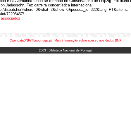
boa e na Alemanha tendo-se formado no Conservatório de Leipzig. Foi aluno
n Jadassohn. Fez carreira concertística internacional.
c.pt/dispatcher?where=0&what=2&show=0&pessoa_id=322&lang=PT&site=ic
/viaf/72203467/
os associados
OpendataBNP@bnportugal.pt
|
Mais informação sobre acesso aos dados BNP
2003 | Biblioteca Nacional de Portugal