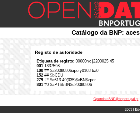
Catálogo da BNP: aces
Registo de autoridade
Etiqueta de registo:
00000nx j2200025 45
001
1337598
100
##
$a
20080806apory0103 ba0
152
##
$b
CDU
279
##
$a
613.49(035)
$v
BN
$z
por
801
#0
$a
PT
$b
BN
$c
20080806
OpendataBNP@bnportugal.pt
2003 | Bib