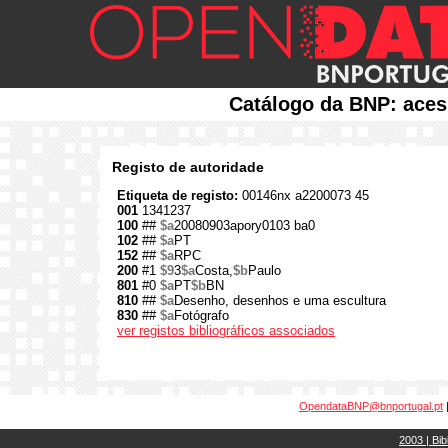
Catálogo da BNP: aces
Registo de autoridade
Etiqueta de registo:
00146nx a2200073 45
001
1341237
100
##
$a
20080903apory0103 ba0
102
##
$a
PT
152
##
$a
RPC
200
#1
$9
3
$a
Costa,
$b
Paulo
801
#0
$a
PT
$b
BN
810
##
$a
Desenho, desenhos e uma escultura
830
##
$a
Fotógrafo
ver registos bibliográficos associados
OpendataBNP@bnportugal.pt
2003 | Bib