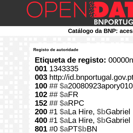
Catálogo da BNP: aces
Registo de autoridade
Etiqueta de registo:
00000n
001
1343335
003
http://id.bnportugal.gov.
100
##
$a
20080923apory010
102
##
$a
FR
152
##
$a
RPC
200
#1
$a
La Hire,
$b
Gabriel 
400
#1
$a
La Hire,
$b
Gabriel 
801
#0
$a
PT
$b
BN