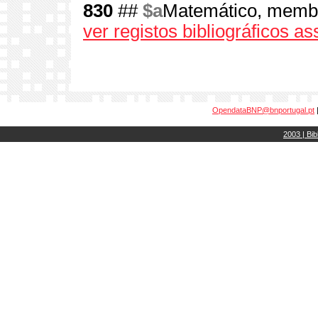
830
##
$a
Matemático, membr
ver registos bibliográficos a
OpendataBNP@bnportugal.pt
2003 | Bib