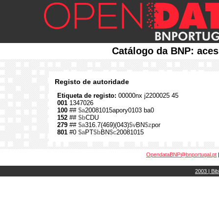
Catálogo da BNP: aces
Registo de autoridade
Etiqueta de registo:
00000nx j2200025 45
001
1347026
100
##
$a
20081015apory0103 ba0
152
##
$b
CDU
279
##
$a
316.7(469)(043)
$v
BN
$z
por
801
#0
$a
PT
$b
BN
$c
20081015
OpendataBNP@bnportugal.pt
2003 | Bib