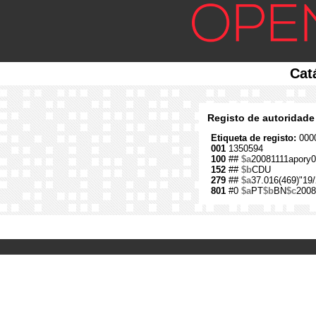
Cat
Registo de autoridade
Etiqueta de registo:
0000
001
1350594
100
##
$a
20081111apory0
152
##
$b
CDU
279
##
$a
37.016(469)"19/
801
#0
$a
PT
$b
BN
$c
2008