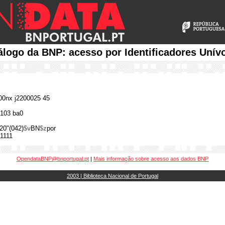
álogo da BNP: acesso por Identificadores Unív
0nx j2200025 45
103 ba0
20"(042)
$v
BN
$z
por
1111
OpendataBNP@bnportugal.pt
|
Mais informação sobre acesso aos dados BNP
2003 | Biblioteca Nacional de Portugal