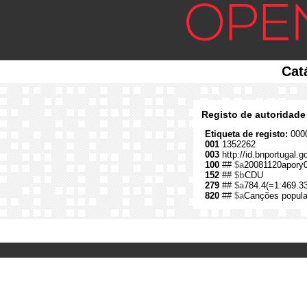
Cat
Registo de autoridade
Etiqueta de registo:
0000
001
1352262
003
http://id.bnportugal.
100
##
$a
20081120apory
152
##
$b
CDU
279
##
$a
784.4(=1:469.33
820
##
$a
Canções popular