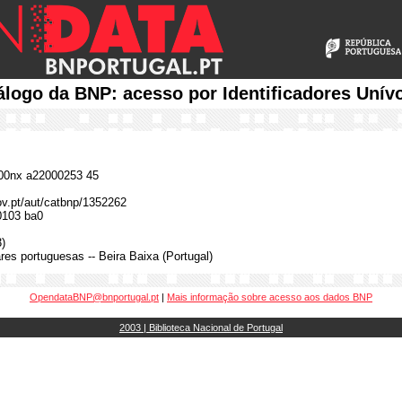
álogo da BNP: acesso por Identificadores Unív
0nx a22000253 45
gov.pt/aut/catbnp/1352262
0103 ba0
)
es portuguesas -- Beira Baixa (Portugal)
OpendataBNP@bnportugal.pt
|
Mais informação sobre acesso aos dados BNP
2003 | Biblioteca Nacional de Portugal