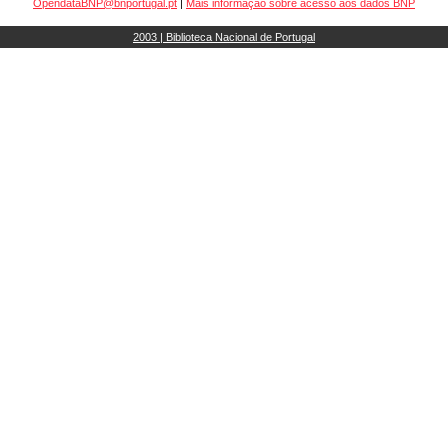
OpendataBNP@bnportugal.pt
|
Mais informação sobre acesso aos dados BNP
2003 | Biblioteca Nacional de Portugal