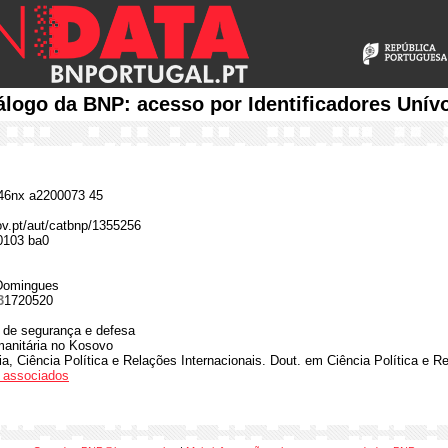
álogo da BNP: acesso por Identificadores Unív
6nx a2200073 45
gov.pt/aut/catbnp/1355256
0103 ba0
 Domingues
3
1720520
 de segurança e defesa
manitária no Kosovo
a, Ciência Política e Relações Internacionais. Dout. em Ciência Política e R
os associados