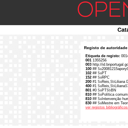
Cat
Registo de autoridade
Etiqueta de registo:
0014
001
1355256
003
http://id.bnportugal.
100
##
$a
20081215apory
102
##
$a
PT
152
##
$a
RPC
200
#1
$a
Reis,
$b
Liliana
400
#1
$a
Reis,
$b
Liliana
$
801
#0
$a
PT
$b
BN
810
##
$a
Política comum
810
##
$a
Intervenção hu
830
##
$a
Mestre em Teori
ver registos bibliográfic