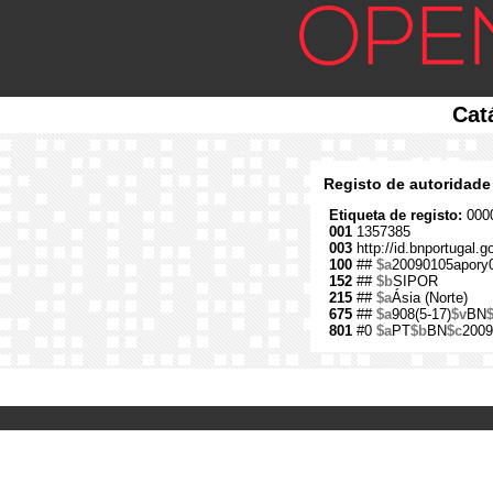
Cat
Registo de autoridade
Etiqueta de registo:
0000
001
1357385
003
http://id.bnportugal.
100
##
$a
20090105apory
152
##
$b
SIPOR
215
##
$a
Ásia (Norte)
675
##
$a
908(5-17)
$v
BN
801
#0
$a
PT
$b
BN
$c
2009