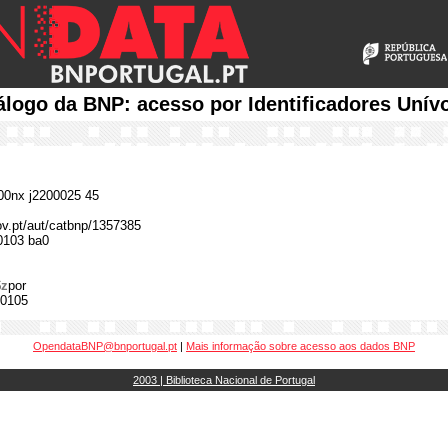
álogo da BNP: acesso por Identificadores Unív
0nx j2200025 45
gov.pt/aut/catbnp/1357385
0103 ba0
$z
por
0105
OpendataBNP@bnportugal.pt
|
Mais informação sobre acesso aos dados BNP
2003 | Biblioteca Nacional de Portugal