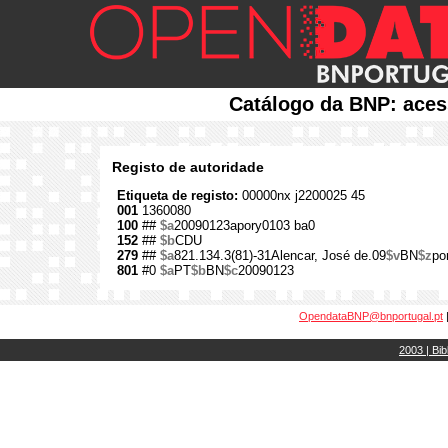
Catálogo da BNP: aces
Registo de autoridade
Etiqueta de registo:
00000nx j2200025 45
001
1360080
100
##
$a
20090123apory0103 ba0
152
##
$b
CDU
279
##
$a
821.134.3(81)-31Alencar, José de.09
$v
BN
$z
po
801
#0
$a
PT
$b
BN
$c
20090123
OpendataBNP@bnportugal.pt
2003 | Bib