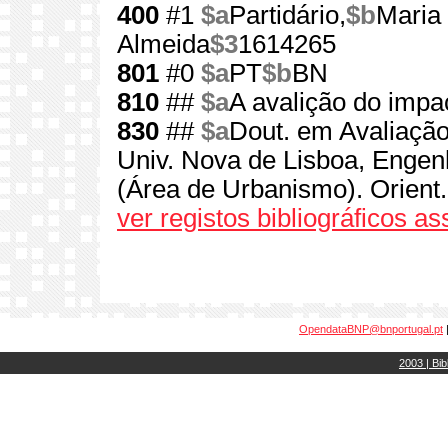
400
#1
$a
Partidário,
$b
Maria 
Almeida
$3
1614265
801
#0
$a
PT
$b
BN
810
##
$a
A avalição do impa
830
##
$a
Dout. em Avaliação
Univ. Nova de Lisboa, Engen
(Área de Urbanismo). Orient.
ver registos bibliográficos a
OpendataBNP@bnportugal.pt
2003 | Bib