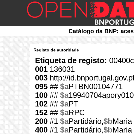
Catálogo da BNP: aces
Registo de autoridade
Etiqueta de registo:
00400c
001
136031
003
http://id.bnportugal.gov.
095
##
$a
PTBN00104771
100
##
$a
19940704apory010
102
##
$a
PT
152
##
$a
RPC
200
#1
$a
Partidário,
$b
Maria
400
#1
$a
Partidário,
$b
Maria