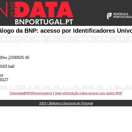
álogo da BNP: acesso por Identificadores Unív
0nx j2200025 45
0103 ba0
or
0127
OpendataBNP@bnportugal.pt
|
Mais informação sobre acesso aos dados BNP
2003 | Biblioteca Nacional de Portugal