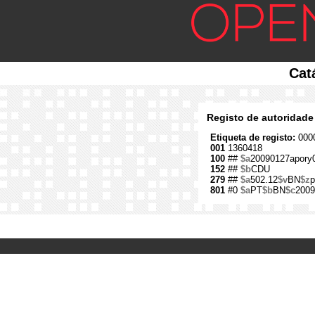
Cat
Registo de autoridade
Etiqueta de registo:
0000
001
1360418
100
##
$a
20090127apory
152
##
$b
CDU
279
##
$a
502.12
$v
BN
$z
p
801
#0
$a
PT
$b
BN
$c
2009