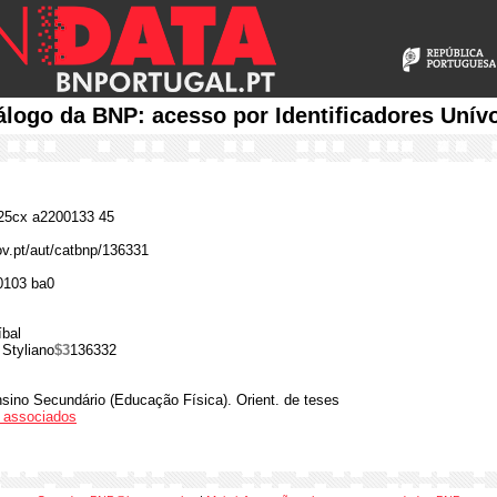
álogo da BNP: acesso por Identificadores Unív
5cx a2200133 45
gov.pt/aut/catbnp/136331
0103 ba0
íbal
 Styliano
$3
136332
sino Secundário (Educação Física). Orient. de teses
os associados