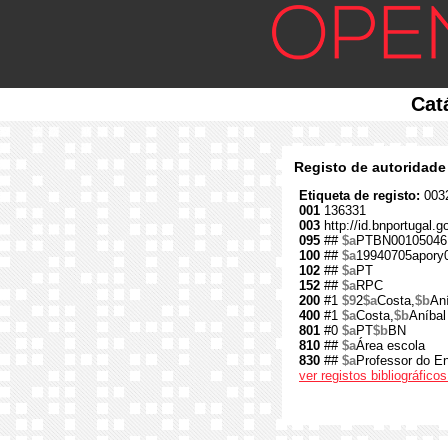
Cat
Registo de autoridade
Etiqueta de registo:
0032
001
136331
003
http://id.bnportugal.
095
##
$a
PTBN00105046
100
##
$a
19940705apory
102
##
$a
PT
152
##
$a
RPC
200
#1
$9
2
$a
Costa,
$b
An
400
#1
$a
Costa,
$b
Aníbal
801
#0
$a
PT
$b
BN
810
##
$a
Área escola
830
##
$a
Professor do En
ver registos bibliográfic