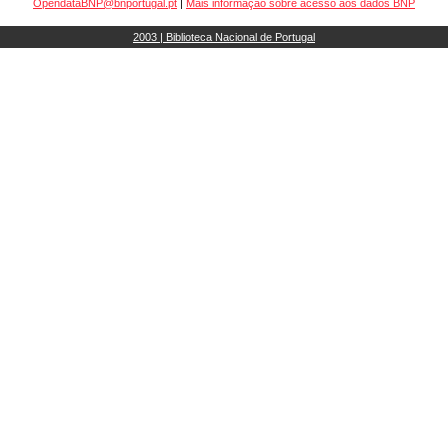
OpendataBNP@bnportugal.pt
|
Mais informação sobre acesso aos dados BNP
2003 | Biblioteca Nacional de Portugal