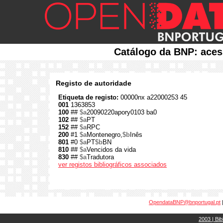
Catálogo da BNP: aces
Registo de autoridade
Etiqueta de registo:
00000nx a22000253 45
001
1363853
100
##
$a
20090220apory0103 ba0
102
##
$a
PT
152
##
$a
RPC
200
#1
$a
Montenegro,
$b
Inês
801
#0
$a
PT
$b
BN
810
##
$a
Vencidos da vida
830
##
$a
Tradutora
ver registos bibliográficos associados
OpendataBNP@bnportugal.pt
2003 | Bib