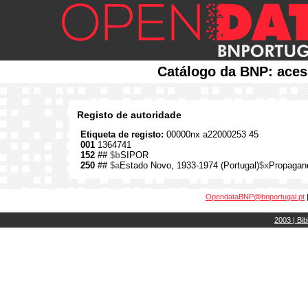
Catálogo da BNP: aces
Registo de autoridade
Etiqueta de registo:
00000nx a22000253 45
001
1364741
152
##
$b
SIPOR
250
##
$a
Estado Novo, 1933-1974 (Portugal)
$x
Propagand
OpendataBNP@bnportugal.pt
2003 | Bib