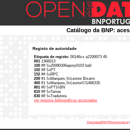
Catálogo da BNP: aces
Registo de autoridade
Etiqueta de registo:
00146cx a2200073 45
001
1366013
100
##
$a
20090306apory0103 ba0
102
##
$a
PT
152
##
$a
RPC
200
#1
$a
Marques,
$b
Leonor Bizarro
400
#1
$a
Marques,
$b
Leonor
$3
1486335
801
#0
$a
PT
$b
BN
810
##
$a
Tamar
830
##
$a
Tradutora
ver registos bibliográficos associados
OpendataBNP@bnportugal.pt