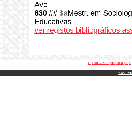
Ave
830
##
$a
Mestr. em Sociolog
Educativas
ver registos bibliográficos a
OpendataBNP@bnportugal.pt
2003 | Bib