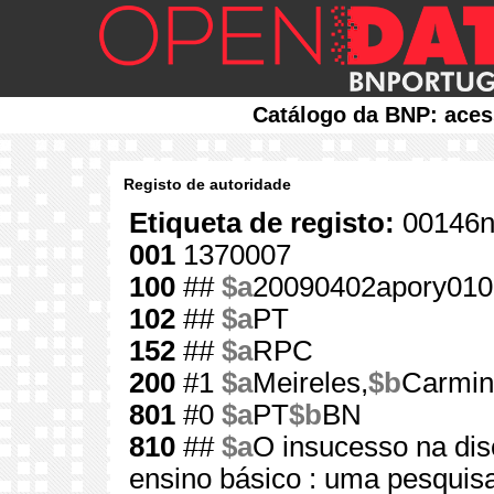
Catálogo da BNP: aces
Registo de autoridade
Etiqueta de registo:
00146n
001
1370007
100
##
$a
20090402apory010
102
##
$a
PT
152
##
$a
RPC
200
#1
$a
Meireles,
$b
Carmind
801
#0
$a
PT
$b
BN
810
##
$a
O insucesso na dis
ensino básico : uma pesquis