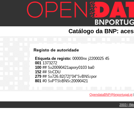
Catálogo da BNP: aces
Registo de autoridade
Etiqueta de registo:
00000nx j2200025 45
001
1373272
100
##
$a
20090421apory0103 ba0
152
##
$b
CDU
279
##
$a
726.82(72)"04"
$v
BN
$z
por
801
#0
$a
PT
$b
BN
$c
20090421
OpendataBNP@bnportugal.pt
2003 | Bib