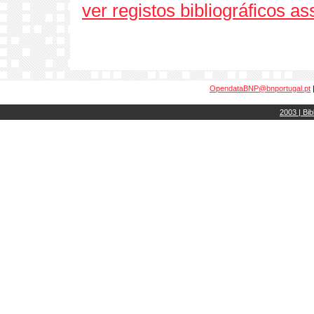
ver registos bibliográficos a
OpendataBNP@bnportugal.pt
2003 | Bib