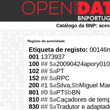
Catálogo da BNP: aces
Registo de autoridade
Etiqueta de registo:
00146n
001
1373937
100
##
$a
20090424apory010
102
##
$a
PT
152
##
$a
RPC
200
#1
$a
Silva,
$b
Miguel Ma
801
#0
$a
PT
$b
BN
810
##
$a
Caçadores de tem
830
##
$a
Tradutor e adaptado