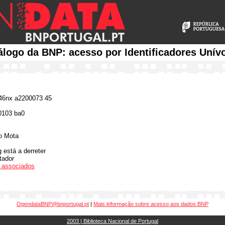
álogo da BNP: acesso por Identificadores Unív
6nx a2200073 45
0103 ba0
o Mota
 está a derreter
tador
os associados
OpendataBNP@bnportugal.pt
|
Mais informação sobre acesso aos dados BNP
2003 | Biblioteca Nacional de Portugal