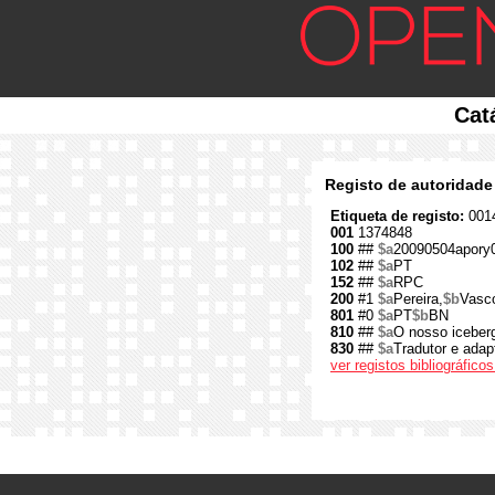
Cat
Registo de autoridade
Etiqueta de registo:
0014
001
1374848
100
##
$a
20090504apory
102
##
$a
PT
152
##
$a
RPC
200
#1
$a
Pereira,
$b
Vasc
801
#0
$a
PT
$b
BN
810
##
$a
O nosso iceberg
830
##
$a
Tradutor e adap
ver registos bibliográfic