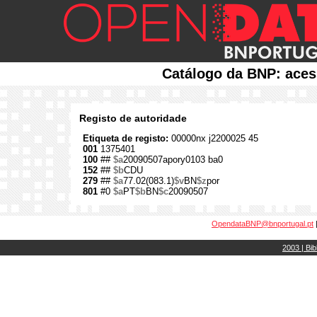
Catálogo da BNP: aces
Registo de autoridade
Etiqueta de registo:
00000nx j2200025 45
001
1375401
100
##
$a
20090507apory0103 ba0
152
##
$b
CDU
279
##
$a
77.02(083.1)
$v
BN
$z
por
801
#0
$a
PT
$b
BN
$c
20090507
OpendataBNP@bnportugal.pt
2003 | Bib